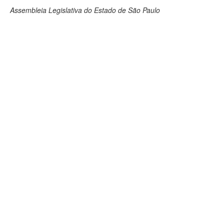
Assembleia Legislativa do Estado de São Paulo
Deputados Estaduais
Administração
Legislação
Agenda
Perguntas frequentes
Contato