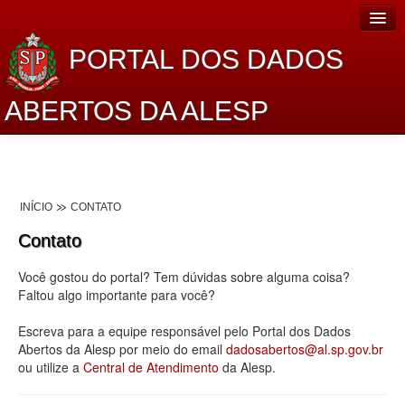
PORTAL DOS DADOS
ABERTOS DA ALESP
Home
Sobre o projeto
INÍCIO
CONTATO
Dados Abertos Alesp
Contato
Lei de Acesso à Informação
Você gostou do portal? Tem dúvidas sobre alguma coisa?
Dados Governamentais Abertos
Faltou algo importante para você?
Planejamento
Escreva para a equipe responsável pelo Portal dos Dados
Abertos da Alesp por meio do email
dadosabertos@al.sp.gov.br
Catálogo de dados
ou utilize a
Central de Atendimento
da Alesp.
Processo Legislativo