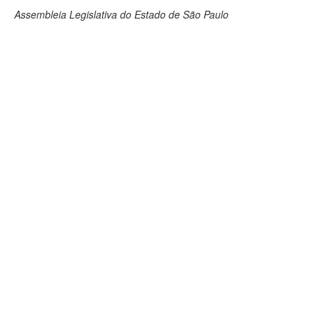
Assembleia Legislativa do Estado de São Paulo
Deputados Estaduais
Administração
Legislação
Agenda
Perguntas frequentes
Contato