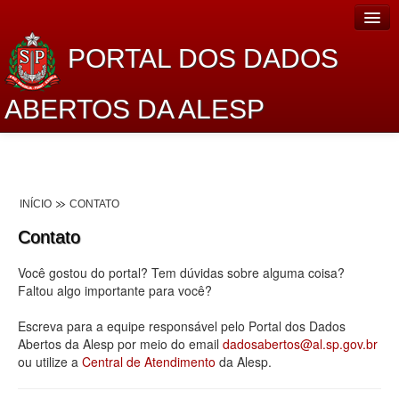
PORTAL DOS DADOS
ABERTOS DA ALESP
Home
Sobre o projeto
INÍCIO
CONTATO
Dados Abertos Alesp
Contato
Lei de Acesso à Informação
Você gostou do portal? Tem dúvidas sobre alguma coisa?
Dados Governamentais Abertos
Faltou algo importante para você?
Planejamento
Escreva para a equipe responsável pelo Portal dos Dados
Abertos da Alesp por meio do email
dadosabertos@al.sp.gov.br
Catálogo de dados
ou utilize a
Central de Atendimento
da Alesp.
Processo Legislativo