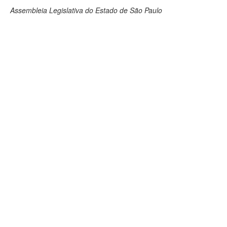
Assembleia Legislativa do Estado de São Paulo
Deputados Estaduais
Administração
Legislação
Agenda
Perguntas frequentes
Contato