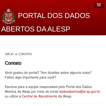
PORTAL DOS DADOS
ABERTOS DA ALESP
Home
Sobre o projeto
INÍCIO
CONTATO
Dados Abertos Alesp
Contato
Lei de Acesso à Informação
Você gostou do portal? Tem dúvidas sobre alguma coisa?
Dados Governamentais Abertos
Faltou algo importante para você?
Planejamento
Escreva para a equipe responsável pelo Portal dos Dados
Abertos da Alesp por meio do email
dadosabertos@al.sp.gov.br
Catálogo de dados
ou utilize a
Central de Atendimento
da Alesp.
Processo Legislativo