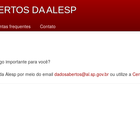
ERTOS DA ALESP
ntas frequentes
Contato
lgo importante para você?
 da Alesp por meio do email
dadosabertos@al.sp.gov.br
ou utilize a
Cen