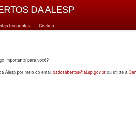
ERTOS DA ALESP
ntas frequentes
Contato
lgo importante para você?
 da Alesp por meio do email
dadosabertos@al.sp.gov.br
ou utilize a
Cen