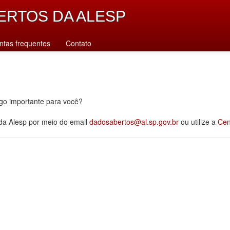
ERTOS DA ALESP
ntas frequentes
Contato
lgo importante para você?
 da Alesp por meio do email
dadosabertos@al.sp.gov.br
ou utilize a
Cen