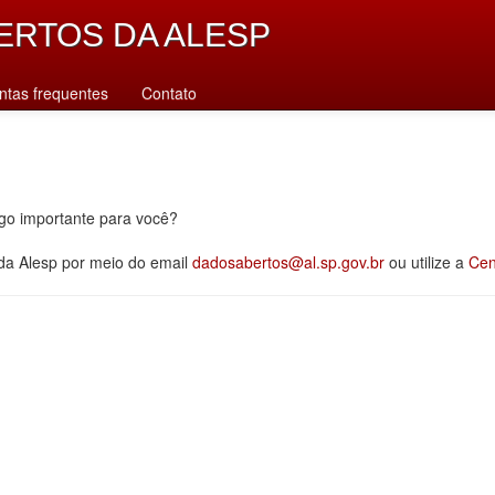
ERTOS DA ALESP
ntas frequentes
Contato
lgo importante para você?
 da Alesp por meio do email
dadosabertos@al.sp.gov.br
ou utilize a
Cen