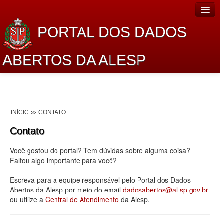
PORTAL DOS DADOS
ABERTOS DA ALESP
Home
Sobre o projeto
INÍCIO
CONTATO
Dados Abertos Alesp
Contato
Lei de Acesso à Informação
Você gostou do portal? Tem dúvidas sobre alguma coisa?
Dados Governamentais Abertos
Faltou algo importante para você?
Planejamento
Escreva para a equipe responsável pelo Portal dos Dados
Abertos da Alesp por meio do email
dadosabertos@al.sp.gov.br
Catálogo de dados
ou utilize a
Central de Atendimento
da Alesp.
Processo Legislativo