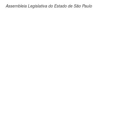
Assembleia Legislativa do Estado de São Paulo
Deputados Estaduais
Administração
Legislação
Agenda
Perguntas frequentes
Contato