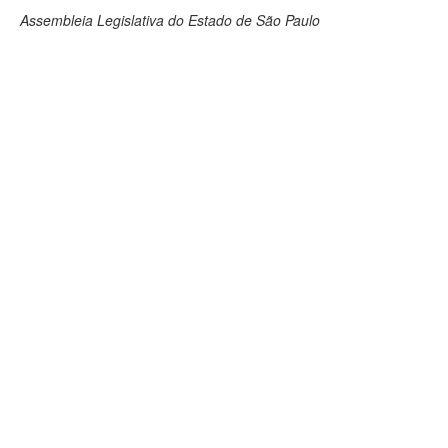
Assembleia Legislativa do Estado de São Paulo
Deputados Estaduais
Administração
Legislação
Agenda
Perguntas frequentes
Contato