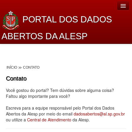
PORTAL DOS DADOS
ABERTOS DA ALESP
Home
Sobre o projeto
INÍCIO
CONTATO
Dados Abertos Alesp
Contato
Lei de Acesso à Informação
Você gostou do portal? Tem dúvidas sobre alguma coisa?
Dados Governamentais Abertos
Faltou algo importante para você?
Planejamento
Escreva para a equipe responsável pelo Portal dos Dados
Abertos da Alesp por meio do email
dadosabertos@al.sp.gov.br
Catálogo de dados
ou utilize a
Central de Atendimento
da Alesp.
Processo Legislativo