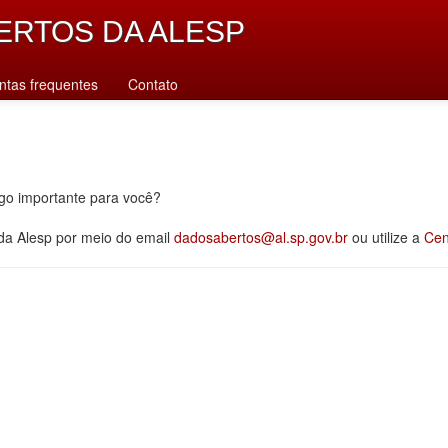
ERTOS DA ALESP
ntas frequentes
Contato
lgo importante para você?
 da Alesp por meio do email
dadosabertos@al.sp.gov.br
ou utilize a
Cen