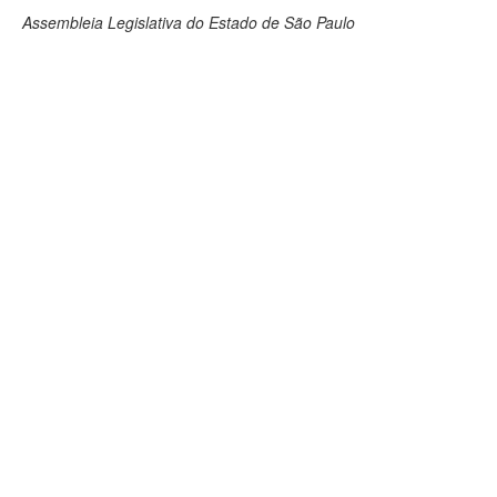
Assembleia Legislativa do Estado de São Paulo
Deputados Estaduais
Administração
Legislação
Agenda
Perguntas frequentes
Contato