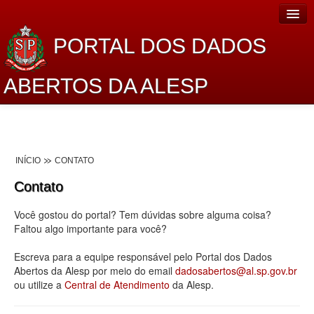
PORTAL DOS DADOS
ABERTOS DA ALESP
Home
Sobre o projeto
INÍCIO
CONTATO
Dados Abertos Alesp
Contato
Lei de Acesso à Informação
Você gostou do portal? Tem dúvidas sobre alguma coisa?
Dados Governamentais Abertos
Faltou algo importante para você?
Planejamento
Escreva para a equipe responsável pelo Portal dos Dados
Abertos da Alesp por meio do email
dadosabertos@al.sp.gov.br
Catálogo de dados
ou utilize a
Central de Atendimento
da Alesp.
Processo Legislativo