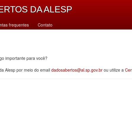
ERTOS DA ALESP
ntas frequentes
Contato
lgo importante para você?
 da Alesp por meio do email
dadosabertos@al.sp.gov.br
ou utilize a
Cen