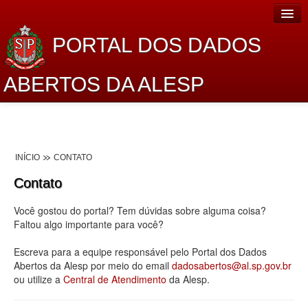
PORTAL DOS DADOS
ABERTOS DA ALESP
Home
Sobre o projeto
INÍCIO
CONTATO
Dados Abertos Alesp
Contato
Lei de Acesso à Informação
Você gostou do portal? Tem dúvidas sobre alguma coisa?
Dados Governamentais Abertos
Faltou algo importante para você?
Planejamento
Escreva para a equipe responsável pelo Portal dos Dados
Abertos da Alesp por meio do email
dadosabertos@al.sp.gov.br
Catálogo de dados
ou utilize a
Central de Atendimento
da Alesp.
Processo Legislativo