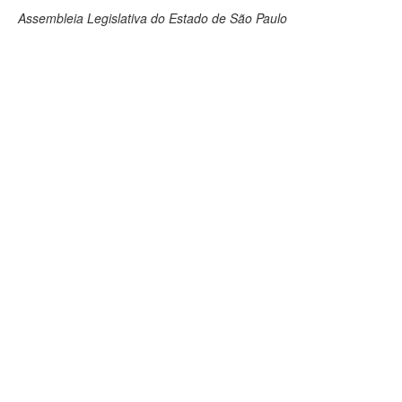
Assembleia Legislativa do Estado de São Paulo
Deputados Estaduais
Administração
Legislação
Agenda
Perguntas frequentes
Contato