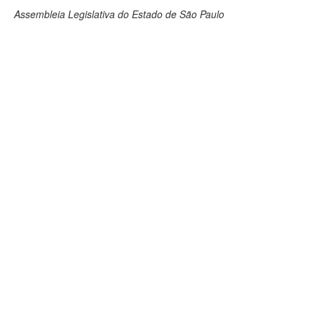
Assembleia Legislativa do Estado de São Paulo
Deputados Estaduais
Administração
Legislação
Agenda
Perguntas frequentes
Contato