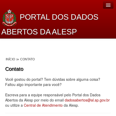
PORTAL DOS DADOS
ABERTOS DA ALESP
Home
Sobre o projeto
INÍCIO
CONTATO
Dados Abertos Alesp
Contato
Lei de Acesso à Informação
Você gostou do portal? Tem dúvidas sobre alguma coisa?
Dados Governamentais Abertos
Faltou algo importante para você?
Planejamento
Escreva para a equipe responsável pelo Portal dos Dados
Abertos da Alesp por meio do email
dadosabertos@al.sp.gov.br
Catálogo de dados
ou utilize a
Central de Atendimento
da Alesp.
Processo Legislativo