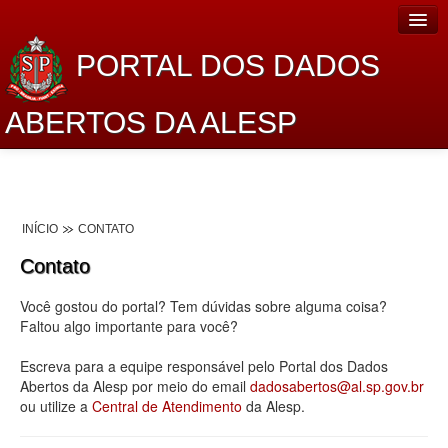
PORTAL DOS DADOS
ABERTOS DA ALESP
Home
Sobre o projeto
INÍCIO
CONTATO
Dados Abertos Alesp
Contato
Lei de Acesso à Informação
Você gostou do portal? Tem dúvidas sobre alguma coisa?
Dados Governamentais Abertos
Faltou algo importante para você?
Planejamento
Escreva para a equipe responsável pelo Portal dos Dados
Abertos da Alesp por meio do email
dadosabertos@al.sp.gov.br
Catálogo de dados
ou utilize a
Central de Atendimento
da Alesp.
Processo Legislativo