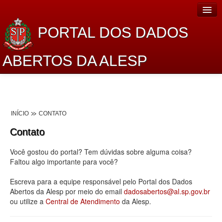
PORTAL DOS DADOS
ABERTOS DA ALESP
Home
Sobre o projeto
INÍCIO
CONTATO
Dados Abertos Alesp
Contato
Lei de Acesso à Informação
Você gostou do portal? Tem dúvidas sobre alguma coisa?
Dados Governamentais Abertos
Faltou algo importante para você?
Planejamento
Escreva para a equipe responsável pelo Portal dos Dados
Abertos da Alesp por meio do email
dadosabertos@al.sp.gov.br
Catálogo de dados
ou utilize a
Central de Atendimento
da Alesp.
Processo Legislativo