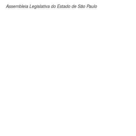
Assembleia Legislativa do Estado de São Paulo
Deputados Estaduais
Administração
Legislação
Agenda
Perguntas frequentes
Contato