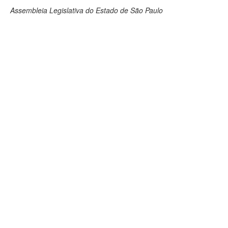
Assembleia Legislativa do Estado de São Paulo
Deputados Estaduais
Administração
Legislação
Agenda
Perguntas frequentes
Contato