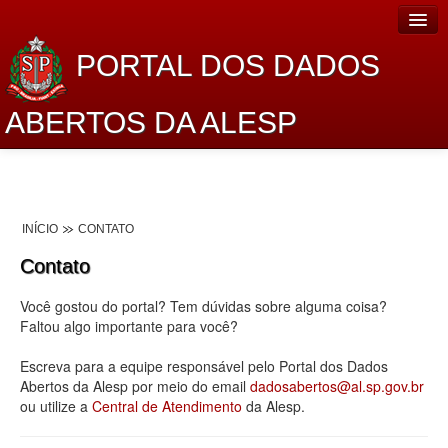
PORTAL DOS DADOS
ABERTOS DA ALESP
Home
Sobre o projeto
INÍCIO
CONTATO
Dados Abertos Alesp
Contato
Lei de Acesso à Informação
Você gostou do portal? Tem dúvidas sobre alguma coisa?
Dados Governamentais Abertos
Faltou algo importante para você?
Planejamento
Escreva para a equipe responsável pelo Portal dos Dados
Abertos da Alesp por meio do email
dadosabertos@al.sp.gov.br
Catálogo de dados
ou utilize a
Central de Atendimento
da Alesp.
Processo Legislativo