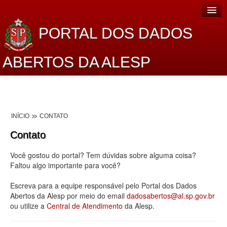
PORTAL DOS DADOS
ABERTOS DA ALESP
Home
Sobre o projeto
INÍCIO
CONTATO
Dados Abertos Alesp
Contato
Lei de Acesso à Informação
Você gostou do portal? Tem dúvidas sobre alguma coisa?
Dados Governamentais Abertos
Faltou algo importante para você?
Planejamento
Escreva para a equipe responsável pelo Portal dos Dados
Abertos da Alesp por meio do email
dadosabertos@al.sp.gov.br
Catálogo de dados
ou utilize a
Central de Atendimento
da Alesp.
Processo Legislativo