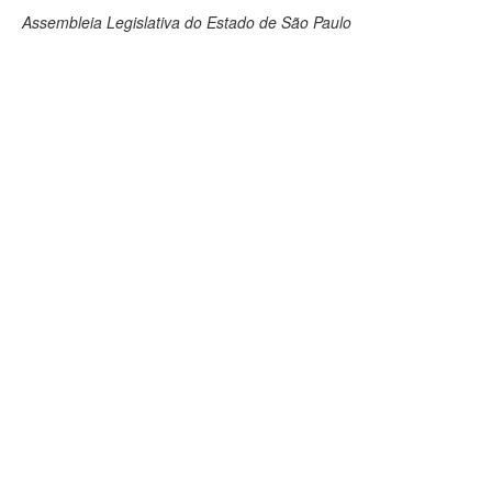
Assembleia Legislativa do Estado de São Paulo
Deputados Estaduais
Administração
Legislação
Agenda
Perguntas frequentes
Contato