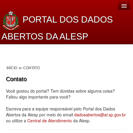
PORTAL DOS DADOS
ABERTOS DA ALESP
Home
Sobre o projeto
INÍCIO
CONTATO
Dados Abertos Alesp
Contato
Lei de Acesso à Informação
Você gostou do portal? Tem dúvidas sobre alguma coisa?
Dados Governamentais Abertos
Faltou algo importante para você?
Planejamento
Escreva para a equipe responsável pelo Portal dos Dados
Abertos da Alesp por meio do email
dadosabertos@al.sp.gov.br
Catálogo de dados
ou utilize a
Central de Atendimento
da Alesp.
Processo Legislativo