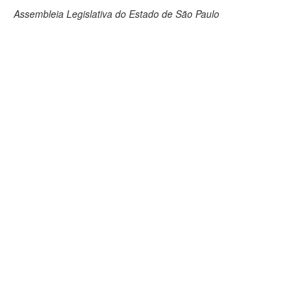
Assembleia Legislativa do Estado de São Paulo
Deputados Estaduais
Administração
Legislação
Agenda
Perguntas frequentes
Contato