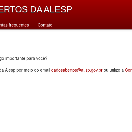
ERTOS DA ALESP
ntas frequentes
Contato
lgo importante para você?
 da Alesp por meio do email
dadosabertos@al.sp.gov.br
ou utilize a
Cen