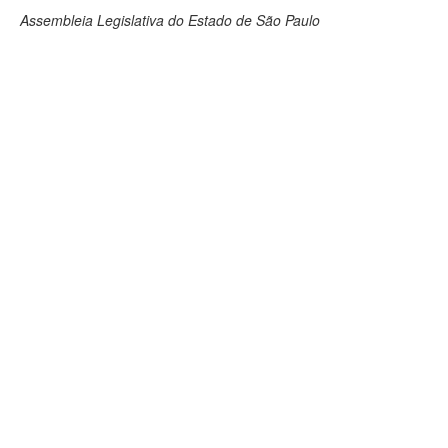
Assembleia Legislativa do Estado de São Paulo
Deputados Estaduais
Administração
Legislação
Agenda
Perguntas frequentes
Contato