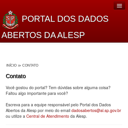
PORTAL DOS DADOS
ABERTOS DA ALESP
Home
Sobre o projeto
INÍCIO
CONTATO
Dados Abertos Alesp
Contato
Lei de Acesso à Informação
Você gostou do portal? Tem dúvidas sobre alguma coisa?
Dados Governamentais Abertos
Faltou algo importante para você?
Planejamento
Escreva para a equipe responsável pelo Portal dos Dados
Abertos da Alesp por meio do email
dadosabertos@al.sp.gov.br
Catálogo de dados
ou utilize a
Central de Atendimento
da Alesp.
Processo Legislativo