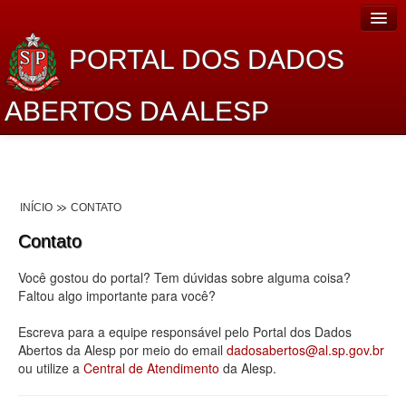
PORTAL DOS DADOS
ABERTOS DA ALESP
Home
Sobre o projeto
INÍCIO
CONTATO
Dados Abertos Alesp
Contato
Lei de Acesso à Informação
Você gostou do portal? Tem dúvidas sobre alguma coisa?
Dados Governamentais Abertos
Faltou algo importante para você?
Planejamento
Escreva para a equipe responsável pelo Portal dos Dados
Abertos da Alesp por meio do email
dadosabertos@al.sp.gov.br
Catálogo de dados
ou utilize a
Central de Atendimento
da Alesp.
Processo Legislativo