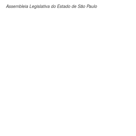
Assembleia Legislativa do Estado de São Paulo
Deputados Estaduais
Administração
Legislação
Agenda
Perguntas frequentes
Contato