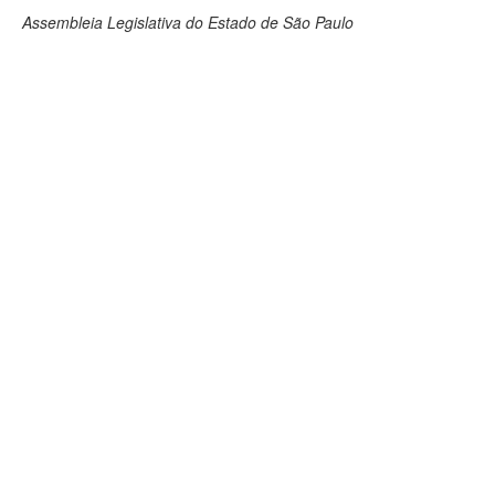
Assembleia Legislativa do Estado de São Paulo
Deputados Estaduais
Administração
Legislação
Agenda
Perguntas frequentes
Contato