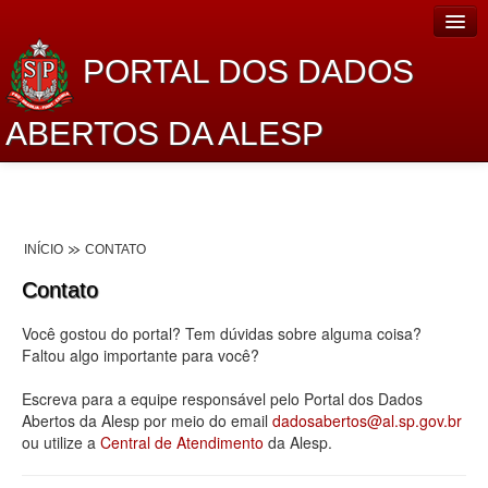
PORTAL DOS DADOS
ABERTOS DA ALESP
Home
Sobre o projeto
INÍCIO
CONTATO
Dados Abertos Alesp
Contato
Lei de Acesso à Informação
Você gostou do portal? Tem dúvidas sobre alguma coisa?
Dados Governamentais Abertos
Faltou algo importante para você?
Planejamento
Escreva para a equipe responsável pelo Portal dos Dados
Abertos da Alesp por meio do email
dadosabertos@al.sp.gov.br
Catálogo de dados
ou utilize a
Central de Atendimento
da Alesp.
Processo Legislativo