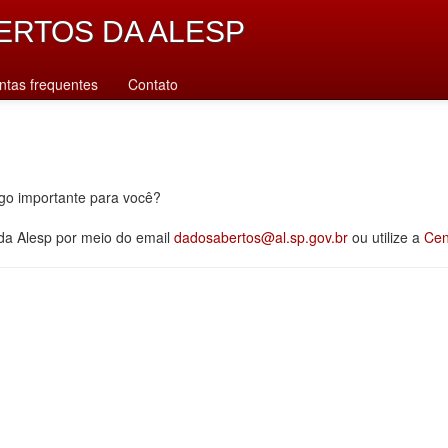
ERTOS DA ALESP
ntas frequentes
Contato
lgo importante para você?
 da Alesp por meio do email
dadosabertos@al.sp.gov.br
ou utilize a
Cen