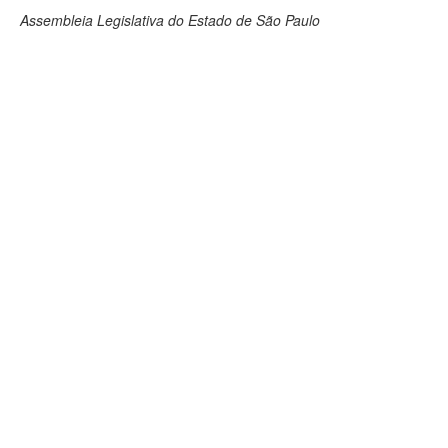
Assembleia Legislativa do Estado de São Paulo
Deputados Estaduais
Administração
Legislação
Agenda
Perguntas frequentes
Contato