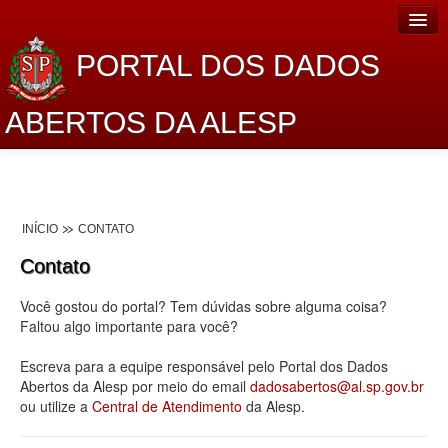
PORTAL DOS DADOS
ABERTOS DA ALESP
Home
Sobre o projeto
INÍCIO
CONTATO
Dados Abertos Alesp
Contato
Lei de Acesso à Informação
Você gostou do portal? Tem dúvidas sobre alguma coisa?
Dados Governamentais Abertos
Faltou algo importante para você?
Planejamento
Escreva para a equipe responsável pelo Portal dos Dados
Abertos da Alesp por meio do email
dadosabertos@al.sp.gov.br
Catálogo de dados
ou utilize a
Central de Atendimento
da Alesp.
Processo Legislativo