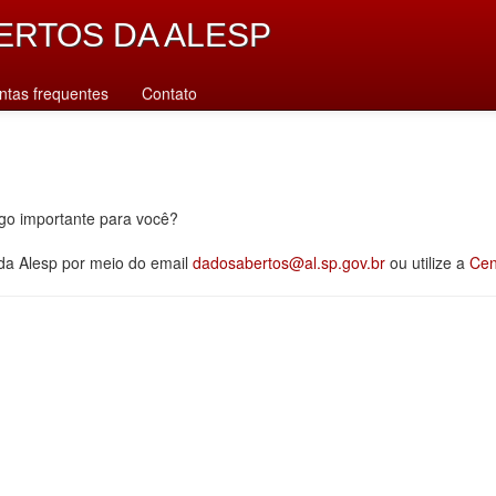
ERTOS DA ALESP
ntas frequentes
Contato
lgo importante para você?
 da Alesp por meio do email
dadosabertos@al.sp.gov.br
ou utilize a
Cen