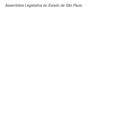
Assembleia Legislativa do Estado de São Paulo
Deputados Estaduais
Administração
Legislação
Agenda
Perguntas frequentes
Contato