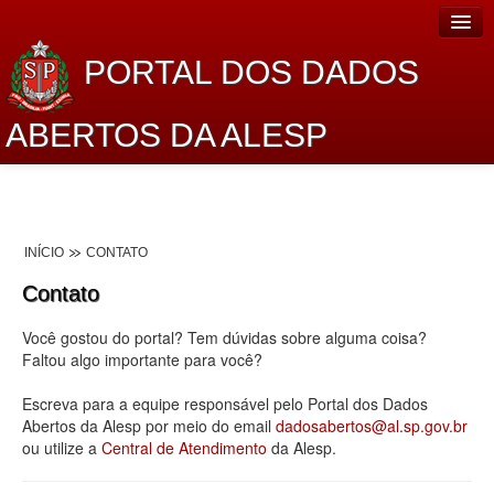
PORTAL DOS DADOS
ABERTOS DA ALESP
Home
Sobre o projeto
INÍCIO
CONTATO
Dados Abertos Alesp
Contato
Lei de Acesso à Informação
Você gostou do portal? Tem dúvidas sobre alguma coisa?
Dados Governamentais Abertos
Faltou algo importante para você?
Planejamento
Escreva para a equipe responsável pelo Portal dos Dados
Abertos da Alesp por meio do email
dadosabertos@al.sp.gov.br
Catálogo de dados
ou utilize a
Central de Atendimento
da Alesp.
Processo Legislativo