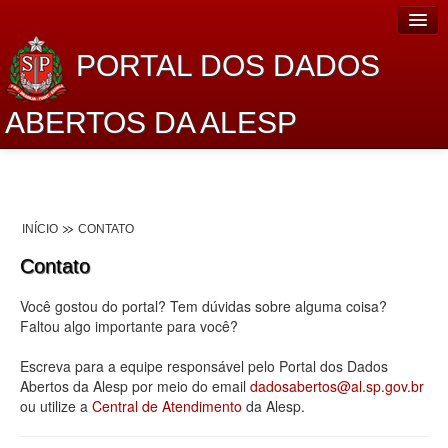
PORTAL DOS DADOS
ABERTOS DA ALESP
Home
Sobre o projeto
INÍCIO
CONTATO
Dados Abertos Alesp
Contato
Lei de Acesso à Informação
Você gostou do portal? Tem dúvidas sobre alguma coisa?
Dados Governamentais Abertos
Faltou algo importante para você?
Planejamento
Escreva para a equipe responsável pelo Portal dos Dados
Abertos da Alesp por meio do email
dadosabertos@al.sp.gov.br
Catálogo de dados
ou utilize a
Central de Atendimento
da Alesp.
Processo Legislativo