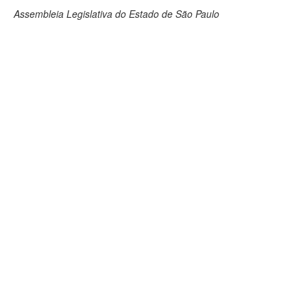
Assembleia Legislativa do Estado de São Paulo
Deputados Estaduais
Administração
Legislação
Agenda
Perguntas frequentes
Contato