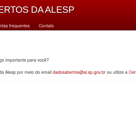
ERTOS DA ALESP
ntas frequentes
Contato
lgo importante para você?
 da Alesp por meio do email
dadosabertos@al.sp.gov.br
ou utilize a
Cen