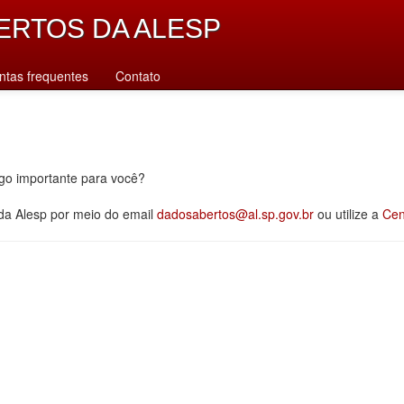
ERTOS DA ALESP
ntas frequentes
Contato
lgo importante para você?
 da Alesp por meio do email
dadosabertos@al.sp.gov.br
ou utilize a
Cen