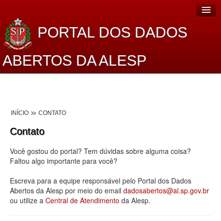
PORTAL DOS DADOS
ABERTOS DA ALESP
Home
Sobre o projeto
INÍCIO
CONTATO
Dados Abertos Alesp
Contato
Lei de Acesso à Informação
Você gostou do portal? Tem dúvidas sobre alguma coisa?
Dados Governamentais Abertos
Faltou algo importante para você?
Planejamento
Escreva para a equipe responsável pelo Portal dos Dados
Abertos da Alesp por meio do email
dadosabertos@al.sp.gov.br
Catálogo de dados
ou utilize a
Central de Atendimento
da Alesp.
Processo Legislativo