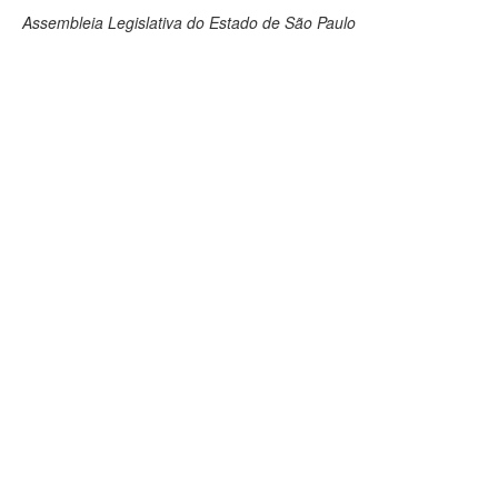
Assembleia Legislativa do Estado de São Paulo
Deputados Estaduais
Administração
Legislação
Agenda
Perguntas frequentes
Contato