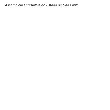
Assembleia Legislativa do Estado de São Paulo
Deputados Estaduais
Administração
Legislação
Agenda
Perguntas frequentes
Contato