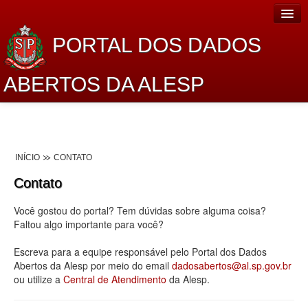
PORTAL DOS DADOS
ABERTOS DA ALESP
Home
Sobre o projeto
INÍCIO
CONTATO
Dados Abertos Alesp
Contato
Lei de Acesso à Informação
Você gostou do portal? Tem dúvidas sobre alguma coisa?
Dados Governamentais Abertos
Faltou algo importante para você?
Planejamento
Escreva para a equipe responsável pelo Portal dos Dados
Abertos da Alesp por meio do email
dadosabertos@al.sp.gov.br
Catálogo de dados
ou utilize a
Central de Atendimento
da Alesp.
Processo Legislativo