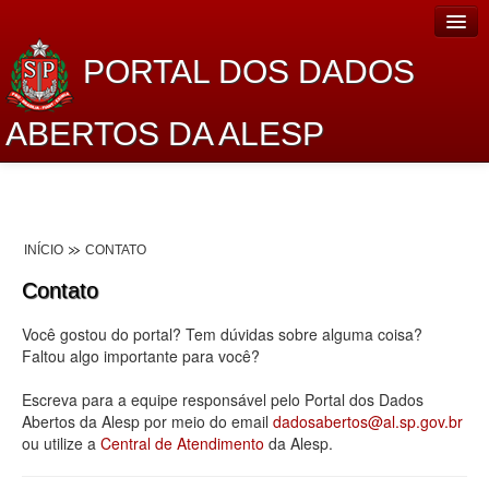
PORTAL DOS DADOS
ABERTOS DA ALESP
Home
Sobre o projeto
INÍCIO
CONTATO
Dados Abertos Alesp
Contato
Lei de Acesso à Informação
Você gostou do portal? Tem dúvidas sobre alguma coisa?
Dados Governamentais Abertos
Faltou algo importante para você?
Planejamento
Escreva para a equipe responsável pelo Portal dos Dados
Abertos da Alesp por meio do email
dadosabertos@al.sp.gov.br
Catálogo de dados
ou utilize a
Central de Atendimento
da Alesp.
Processo Legislativo