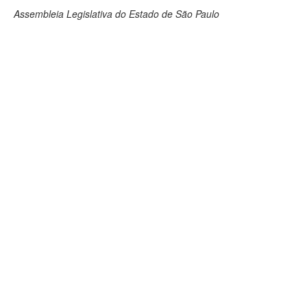
Assembleia Legislativa do Estado de São Paulo
Deputados Estaduais
Administração
Legislação
Agenda
Perguntas frequentes
Contato