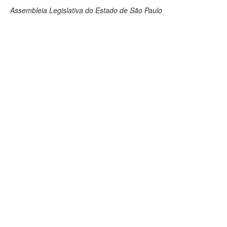
Assembleia Legislativa do Estado de São Paulo
Deputados Estaduais
Administração
Legislação
Agenda
Perguntas frequentes
Contato