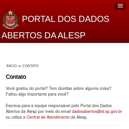
PORTAL DOS DADOS
ABERTOS DA ALESP
Home
Sobre o projeto
INÍCIO
CONTATO
Dados Abertos Alesp
Contato
Lei de Acesso à Informação
Você gostou do portal? Tem dúvidas sobre alguma coisa?
Dados Governamentais Abertos
Faltou algo importante para você?
Planejamento
Escreva para a equipe responsável pelo Portal dos Dados
Abertos da Alesp por meio do email
dadosabertos@al.sp.gov.br
Catálogo de dados
ou utilize a
Central de Atendimento
da Alesp.
Processo Legislativo