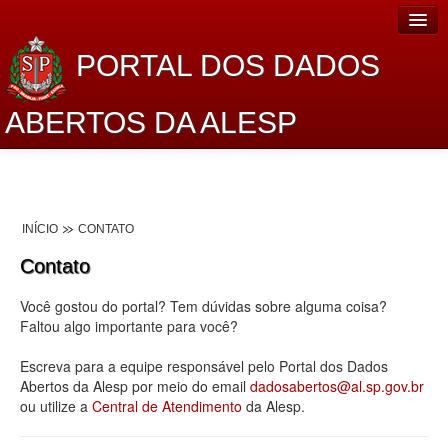
PORTAL DOS DADOS
ABERTOS DA ALESP
Home
Sobre o projeto
INÍCIO
CONTATO
Dados Abertos Alesp
Contato
Lei de Acesso à Informação
Você gostou do portal? Tem dúvidas sobre alguma coisa?
Dados Governamentais Abertos
Faltou algo importante para você?
Planejamento
Escreva para a equipe responsável pelo Portal dos Dados
Abertos da Alesp por meio do email
dadosabertos@al.sp.gov.br
Catálogo de dados
ou utilize a
Central de Atendimento
da Alesp.
Processo Legislativo