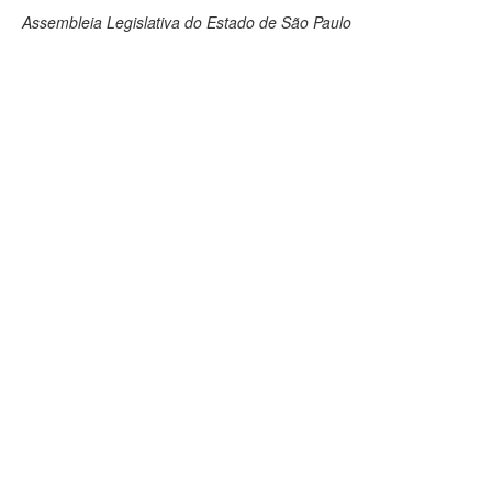
Assembleia Legislativa do Estado de São Paulo
Deputados Estaduais
Administração
Legislação
Agenda
Perguntas frequentes
Contato