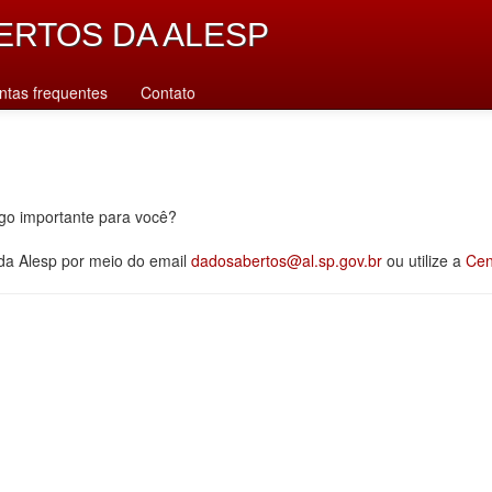
ERTOS DA ALESP
ntas frequentes
Contato
lgo importante para você?
 da Alesp por meio do email
dadosabertos@al.sp.gov.br
ou utilize a
Cen