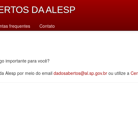
ERTOS DA ALESP
ntas frequentes
Contato
lgo importante para você?
 da Alesp por meio do email
dadosabertos@al.sp.gov.br
ou utilize a
Cen