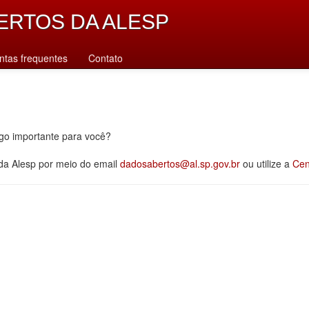
ERTOS DA ALESP
ntas frequentes
Contato
lgo importante para você?
 da Alesp por meio do email
dadosabertos@al.sp.gov.br
ou utilize a
Cen