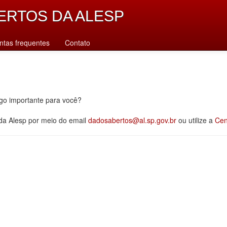
ERTOS DA ALESP
ntas frequentes
Contato
lgo importante para você?
 da Alesp por meio do email
dadosabertos@al.sp.gov.br
ou utilize a
Cen