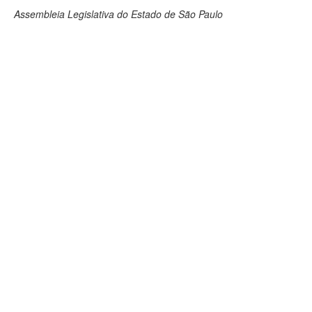
Assembleia Legislativa do Estado de São Paulo
Deputados Estaduais
Administração
Legislação
Agenda
Perguntas frequentes
Contato