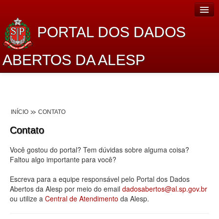
PORTAL DOS DADOS
ABERTOS DA ALESP
Home
Sobre o projeto
INÍCIO
CONTATO
Dados Abertos Alesp
Contato
Lei de Acesso à Informação
Você gostou do portal? Tem dúvidas sobre alguma coisa?
Dados Governamentais Abertos
Faltou algo importante para você?
Planejamento
Escreva para a equipe responsável pelo Portal dos Dados
Abertos da Alesp por meio do email
dadosabertos@al.sp.gov.br
Catálogo de dados
ou utilize a
Central de Atendimento
da Alesp.
Processo Legislativo