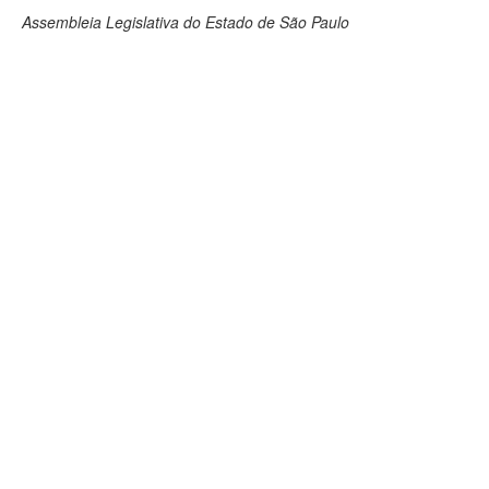
Assembleia Legislativa do Estado de São Paulo
Deputados Estaduais
Administração
Legislação
Agenda
Perguntas frequentes
Contato