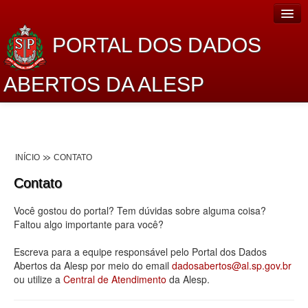
PORTAL DOS DADOS
ABERTOS DA ALESP
Home
Sobre o projeto
INÍCIO
CONTATO
Dados Abertos Alesp
Contato
Lei de Acesso à Informação
Você gostou do portal? Tem dúvidas sobre alguma coisa?
Dados Governamentais Abertos
Faltou algo importante para você?
Planejamento
Escreva para a equipe responsável pelo Portal dos Dados
Abertos da Alesp por meio do email
dadosabertos@al.sp.gov.br
Catálogo de dados
ou utilize a
Central de Atendimento
da Alesp.
Processo Legislativo