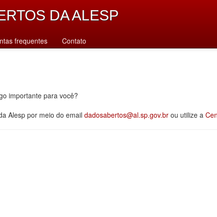
ERTOS DA ALESP
ntas frequentes
Contato
lgo importante para você?
 da Alesp por meio do email
dadosabertos@al.sp.gov.br
ou utilize a
Cen