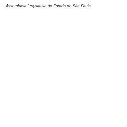
Assembleia Legislativa do Estado de São Paulo
Deputados Estaduais
Administração
Legislação
Agenda
Perguntas frequentes
Contato