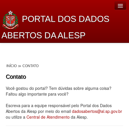
PORTAL DOS DADOS
ABERTOS DA ALESP
Home
Sobre o projeto
INÍCIO
CONTATO
Dados Abertos Alesp
Contato
Lei de Acesso à Informação
Você gostou do portal? Tem dúvidas sobre alguma coisa?
Dados Governamentais Abertos
Faltou algo importante para você?
Planejamento
Escreva para a equipe responsável pelo Portal dos Dados
Abertos da Alesp por meio do email
dadosabertos@al.sp.gov.br
Catálogo de dados
ou utilize a
Central de Atendimento
da Alesp.
Processo Legislativo