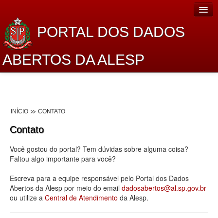
PORTAL DOS DADOS
ABERTOS DA ALESP
Home
Sobre o projeto
INÍCIO
CONTATO
Dados Abertos Alesp
Contato
Lei de Acesso à Informação
Você gostou do portal? Tem dúvidas sobre alguma coisa?
Dados Governamentais Abertos
Faltou algo importante para você?
Planejamento
Escreva para a equipe responsável pelo Portal dos Dados
Abertos da Alesp por meio do email
dadosabertos@al.sp.gov.br
Catálogo de dados
ou utilize a
Central de Atendimento
da Alesp.
Processo Legislativo