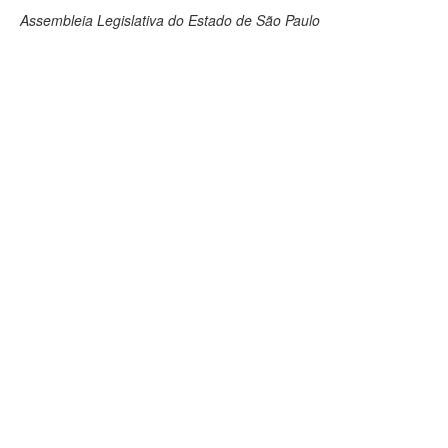
Assembleia Legislativa do Estado de São Paulo
Deputados Estaduais
Administração
Legislação
Agenda
Perguntas frequentes
Contato