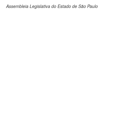
Assembleia Legislativa do Estado de São Paulo
Deputados Estaduais
Administração
Legislação
Agenda
Perguntas frequentes
Contato