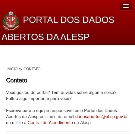
PORTAL DOS DADOS
ABERTOS DA ALESP
Home
Sobre o projeto
INÍCIO
CONTATO
Dados Abertos Alesp
Contato
Lei de Acesso à Informação
Você gostou do portal? Tem dúvidas sobre alguma coisa?
Dados Governamentais Abertos
Faltou algo importante para você?
Planejamento
Escreva para a equipe responsável pelo Portal dos Dados
Abertos da Alesp por meio do email
dadosabertos@al.sp.gov.br
Catálogo de dados
ou utilize a
Central de Atendimento
da Alesp.
Processo Legislativo