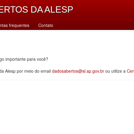
ERTOS DA ALESP
ntas frequentes
Contato
lgo importante para você?
 da Alesp por meio do email
dadosabertos@al.sp.gov.br
ou utilize a
Cen