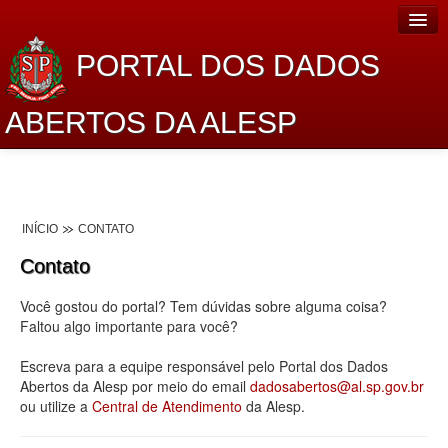
PORTAL DOS DADOS
ABERTOS DA ALESP
Home
Sobre o projeto
INÍCIO
CONTATO
Dados Abertos Alesp
Contato
Lei de Acesso à Informação
Você gostou do portal? Tem dúvidas sobre alguma coisa?
Dados Governamentais Abertos
Faltou algo importante para você?
Planejamento
Escreva para a equipe responsável pelo Portal dos Dados
Abertos da Alesp por meio do email
dadosabertos@al.sp.gov.br
Catálogo de dados
ou utilize a
Central de Atendimento
da Alesp.
Processo Legislativo