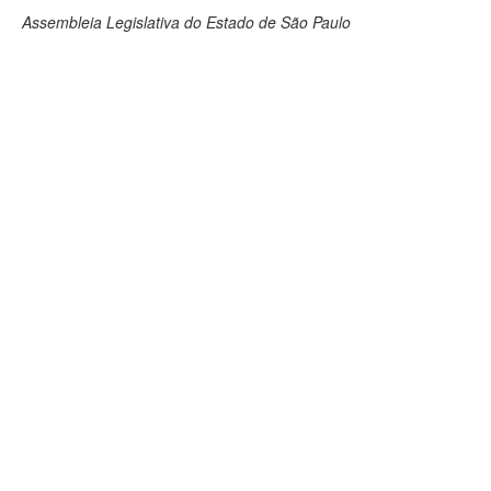
Assembleia Legislativa do Estado de São Paulo
Deputados Estaduais
Administração
Legislação
Agenda
Perguntas frequentes
Contato