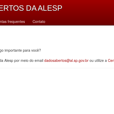
ERTOS DA ALESP
ntas frequentes
Contato
lgo importante para você?
 da Alesp por meio do email
dadosabertos@al.sp.gov.br
ou utilize a
Cen