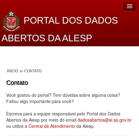
PORTAL DOS DADOS
ABERTOS DA ALESP
Home
Sobre o projeto
INÍCIO
CONTATO
Dados Abertos Alesp
Contato
Lei de Acesso à Informação
Você gostou do portal? Tem dúvidas sobre alguma coisa?
Dados Governamentais Abertos
Faltou algo importante para você?
Planejamento
Escreva para a equipe responsável pelo Portal dos Dados
Abertos da Alesp por meio do email
dadosabertos@al.sp.gov.br
Catálogo de dados
ou utilize a
Central de Atendimento
da Alesp.
Processo Legislativo