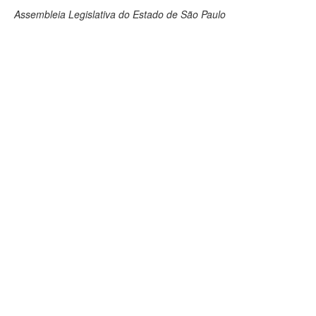
Assembleia Legislativa do Estado de São Paulo
Deputados Estaduais
Administração
Legislação
Agenda
Perguntas frequentes
Contato