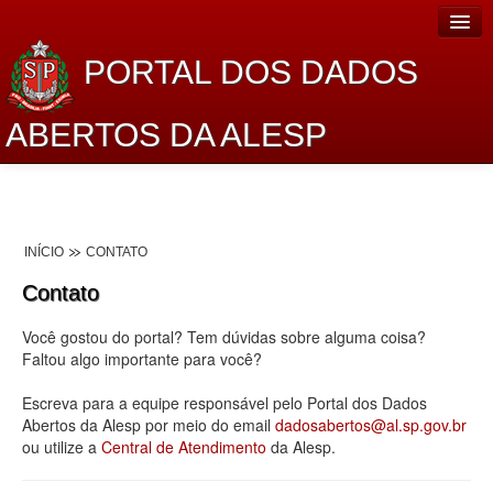
PORTAL DOS DADOS
ABERTOS DA ALESP
Home
Sobre o projeto
INÍCIO
CONTATO
Dados Abertos Alesp
Contato
Lei de Acesso à Informação
Você gostou do portal? Tem dúvidas sobre alguma coisa?
Dados Governamentais Abertos
Faltou algo importante para você?
Planejamento
Escreva para a equipe responsável pelo Portal dos Dados
Abertos da Alesp por meio do email
dadosabertos@al.sp.gov.br
Catálogo de dados
ou utilize a
Central de Atendimento
da Alesp.
Processo Legislativo