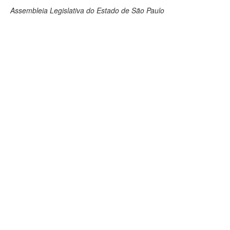
Assembleia Legislativa do Estado de São Paulo
Deputados Estaduais
Administração
Legislação
Agenda
Perguntas frequentes
Contato